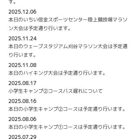
す。
2025.12.06
本日のいちい信金スポーツセンター陸上競技場マラソ
ン大会は予定通り行います。
2025.11.24
本日のウェーブスタジアム刈谷マラソン大会は予定通
り行います。
2025.11.08
本日のハイキング大会は予定通り行います。
2025.08.17
小学生キャンプ②コースバス遅れについて
2025.08.16
本日の小学生キャンプ②コースは予定通り行います。
2025.08.06
本日の小学生キャンプ①コースは予定通り行います。
2025.07.29