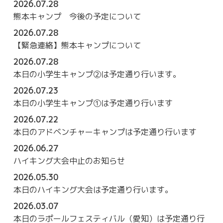
2026.07.28
熊本キャンプ 今後の予定について
2026.07.28
【緊急連絡】熊本キャンプについて
2026.07.28
本日の小学生キャンプ②は予定通り行います。
2026.07.23
本日の小学生キャンプ①は予定通り行います
2026.07.22
本日のアドベンチャーキャンプは予定通り行います
2026.06.27
ハイキング大会中止のお知らせ
2026.05.30
本日のハイキング大会は予定通り行います。
2026.03.07
本日のラポールフェスティバル（愛知）は予定通り行