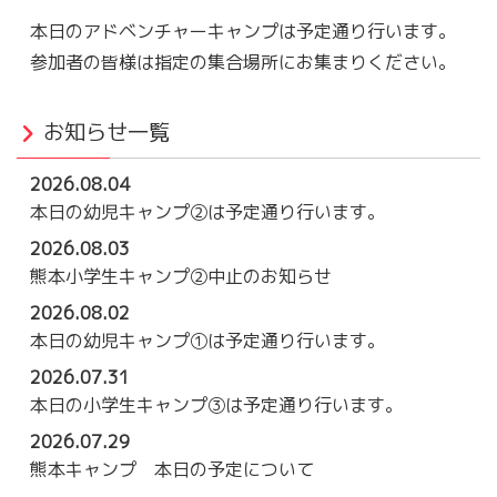
本日のアドベンチャーキャンプは予定通り行います。
参加者の皆様は指定の集合場所にお集まりください。
お知らせ一覧
2026.08.04
本日の幼児キャンプ②は予定通り行います。
2026.08.03
熊本小学生キャンプ②中止のお知らせ
2026.08.02
本日の幼児キャンプ①は予定通り行います。
2026.07.31
本日の小学生キャンプ③は予定通り行います。
2026.07.29
熊本キャンプ 本日の予定について