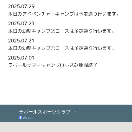
2025.07.29
本日のアドベンチャーキャンプは予定通り行います。
2025.07.23
本日の幼児キャンプ②コースは予定通り行います。
2025.07.21
本日の幼児キャンプ①コースは予定通り行います。
2025.07.01
ラポールサマーキャンプ申し込み期間終了