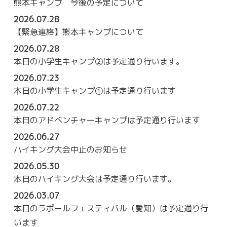
熊本キャンプ 今後の予定について
2026.07.28
【緊急連絡】熊本キャンプについて
2026.07.28
本日の小学生キャンプ②は予定通り行います。
2026.07.23
本日の小学生キャンプ①は予定通り行います
2026.07.22
本日のアドベンチャーキャンプは予定通り行います
2026.06.27
ハイキング大会中止のお知らせ
2026.05.30
本日のハイキング大会は予定通り行います。
2026.03.07
本日のラポールフェスティバル（愛知）は予定通り行
います