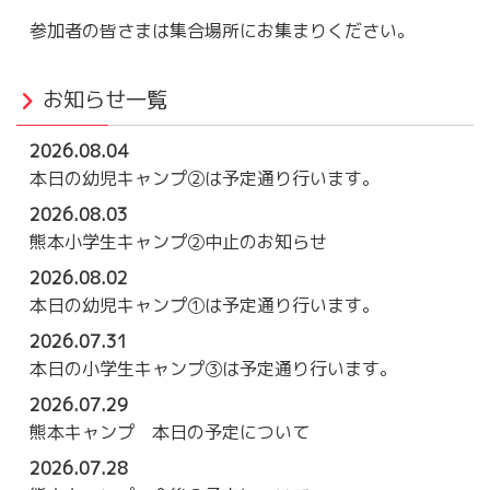
参加者の皆さまは集合場所にお集まりください。
お知らせ一覧
2026.08.04
本日の幼児キャンプ②は予定通り行います。
2026.08.03
熊本小学生キャンプ②中止のお知らせ
2026.08.02
本日の幼児キャンプ①は予定通り行います。
2026.07.31
本日の小学生キャンプ③は予定通り行います。
2026.07.29
熊本キャンプ 本日の予定について
2026.07.28