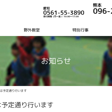
野外教室
特別行事
お知らせ
は予定通り行います
は予定通り行います