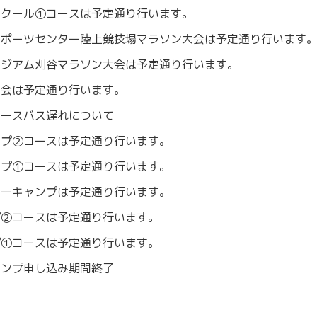
スクール①コースは予定通り行います。
スポーツセンター陸上競技場マラソン大会は予定通り行います
タジアム刈谷マラソン大会は予定通り行います。
大会は予定通り行います。
コースバス遅れについて
ンプ②コースは予定通り行います。
ンプ①コースは予定通り行います。
ャーキャンプは予定通り行います。
プ②コースは予定通り行います。
プ①コースは予定通り行います。
ャンプ申し込み期間終了