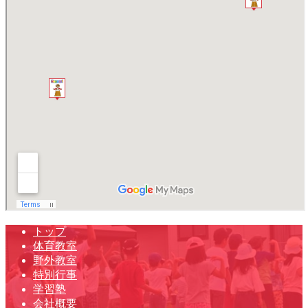
トップ
体育教室
野外教室
特別行事
学習塾
会社概要