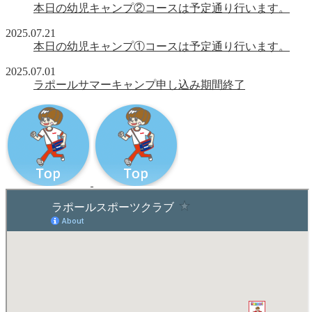
本日の幼児キャンプ②コースは予定通り行います。
2025.07.21
本日の幼児キャンプ①コースは予定通り行います。
2025.07.01
ラポールサマーキャンプ申し込み期間終了