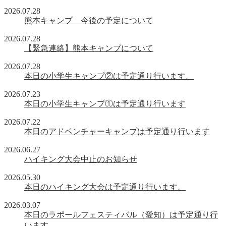
2026.07.28
熊本キャンプ 今後の予定について
2026.07.28
【緊急連絡】熊本キャンプについて
2026.07.28
本日の小学生キャンプ②は予定通り行います。
2026.07.23
本日の小学生キャンプ①は予定通り行います
2026.07.22
本日のアドベンチャーキャンプは予定通り行います
2026.06.27
ハイキング大会中止のお知らせ
2026.05.30
本日のハイキング大会は予定通り行います。
2026.03.07
本日のラポールフェスティバル（愛知）は予定通り行
います