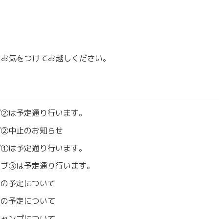
。お気をつけてお越しください。
プ②は予定通り行います。
プ②中止のお知らせ
プ①は予定通り行います。
ンプ③は予定通り行います。
日の予定について
後の予定について
キャンプについて