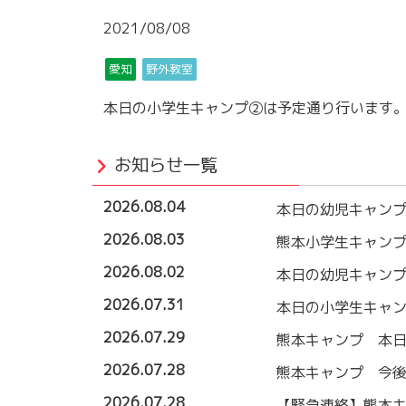
2021/08/08
愛知
野外教室
本日の小学生キャンプ②は予定通り行います
お知らせ一覧
2026.08.04
本日の幼児キャン
2026.08.03
熊本小学生キャン
2026.08.02
本日の幼児キャン
2026.07.31
本日の小学生キャ
2026.07.29
熊本キャンプ 本
2026.07.28
熊本キャンプ 今
2026.07.28
【緊急連絡】熊本