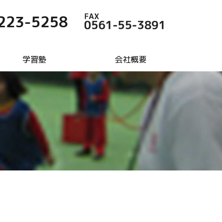
学習塾
会社概要