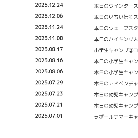
2025.12.24
本日のウインター
2025.12.06
本日のいちい信金
2025.11.24
本日のウェーブス
2025.11.08
本日のハイキング
2025.08.17
小学生キャンプ②
2025.08.16
本日の小学生キャ
2025.08.06
本日の小学生キャ
2025.07.29
本日のアドベンチ
2025.07.23
本日の幼児キャン
2025.07.21
本日の幼児キャン
2025.07.01
ラポールサマーキ