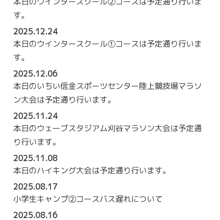
本日のウインタースクール②コースは予定通り行いま
す。
2025.12.24
本日のウインタースクール①コースは予定通り行いま
す。
2025.12.06
本日のいちい信金スポーツセンター陸上競技場マラソ
ン大会は予定通り行います。
2025.11.24
本日のウェーブスタジアム刈谷マラソン大会は予定通
り行います。
2025.11.08
本日のハイキング大会は予定通り行います。
2025.08.17
小学生キャンプ②コースバス遅れについて
2025.08.16