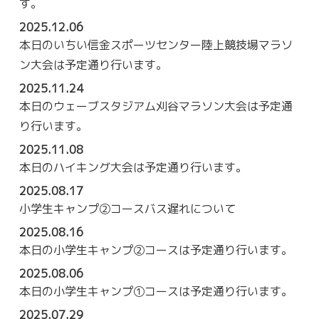
す。
2025.12.06
本日のいちい信金スポーツセンター陸上競技場マラソ
ン大会は予定通り行います。
2025.11.24
本日のウェーブスタジアム刈谷マラソン大会は予定通
り行います。
2025.11.08
本日のハイキング大会は予定通り行います。
2025.08.17
小学生キャンプ②コースバス遅れについて
2025.08.16
本日の小学生キャンプ②コースは予定通り行います。
2025.08.06
本日の小学生キャンプ①コースは予定通り行います。
2025.07.29