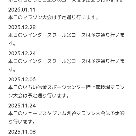
2026.01.11
本日のマラソン大会は予定通り行います。
2025.12.28
本日のウインタースクール②コースは予定通り行いま
す。
2025.12.24
本日のウインタースクール①コースは予定通り行いま
す。
2025.12.06
本日のいちい信金スポーツセンター陸上競技場マラソ
ン大会は予定通り行います。
2025.11.24
本日のウェーブスタジアム刈谷マラソン大会は予定通
り行います。
2025.11.08