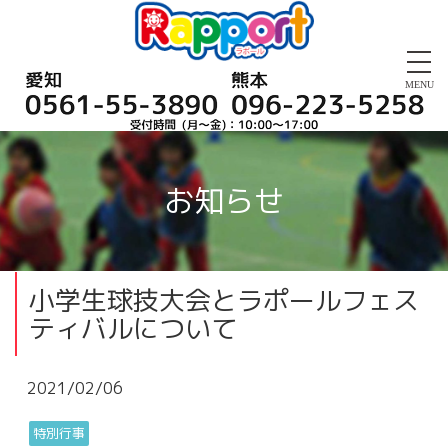
MENU
お知らせ
小学生球技大会とラポールフェス
ティバルについて
2021/02/06
特別行事