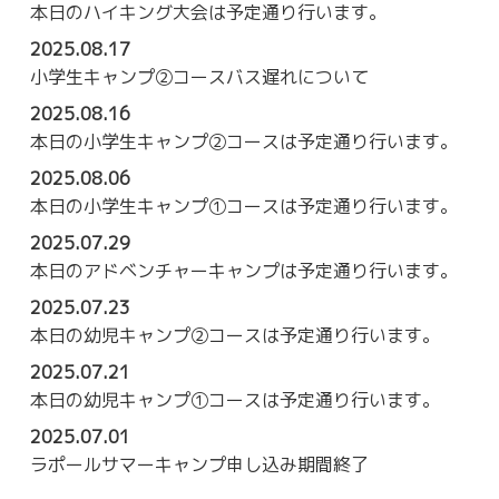
本日のハイキング大会は予定通り行います。
2025.08.17
小学生キャンプ②コースバス遅れについて
2025.08.16
本日の小学生キャンプ②コースは予定通り行います。
2025.08.06
本日の小学生キャンプ①コースは予定通り行います。
2025.07.29
本日のアドベンチャーキャンプは予定通り行います。
2025.07.23
本日の幼児キャンプ②コースは予定通り行います。
2025.07.21
本日の幼児キャンプ①コースは予定通り行います。
2025.07.01
ラポールサマーキャンプ申し込み期間終了